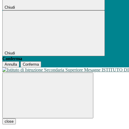
Chiudi
Chiudi
Conferma
Annulla
Conferma
ISTITUTO D
close