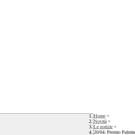
Home
>
Novità
>
Le notizie
>
20/04: Premio Palmin