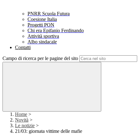
PNRR Scuola Futura
Coesione Italia
Progetti PON
Chi era Epifanio Ferdinando
Attività sportiva
Albo sindacale
Contatti
Campo di ricerca per le pagine del sito
Home
>
Novità
>
Le notizie
>
21/03: giornata vittime delle mafie