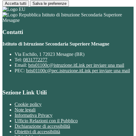
Accetta tutti
Salva le preferenze
Istituto di Istruzione Secondaria Superiore
Mesagne
Contatti
Istituto di Istruzione Secondaria Superiore Mesagne
Via Eschilo, 1 72023 Mesagne (BR)
Tel:
0831772277
Email:
bris01100c@istruzione.it
Link per inviare una mail
PEC:
bris01100c@pec.istruzione.it
Link per inviare una mail
Sezione Link Utili
Cookie policy
Note legali
Informativa Privacy
Ufficio Relazioni con il Pubblico
Dichiarazione di accessibilità
Obiettivi di accessibilità