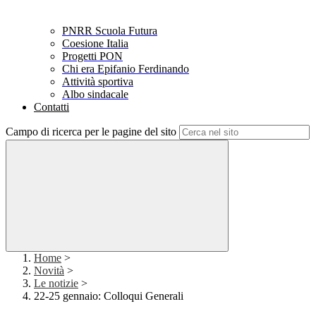
PNRR Scuola Futura
Coesione Italia
Progetti PON
Chi era Epifanio Ferdinando
Attività sportiva
Albo sindacale
Contatti
Campo di ricerca per le pagine del sito
Home
>
Novità
>
Le notizie
>
22-25 gennaio: Colloqui Generali