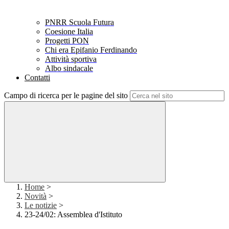
PNRR Scuola Futura
Coesione Italia
Progetti PON
Chi era Epifanio Ferdinando
Attività sportiva
Albo sindacale
Contatti
Campo di ricerca per le pagine del sito
Home
>
Novità
>
Le notizie
>
23-24/02: Assemblea d'Istituto