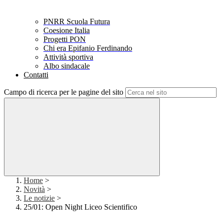
PNRR Scuola Futura
Coesione Italia
Progetti PON
Chi era Epifanio Ferdinando
Attività sportiva
Albo sindacale
Contatti
Campo di ricerca per le pagine del sito
Home
>
Novità
>
Le notizie
>
25/01: Open Night Liceo Scientifico