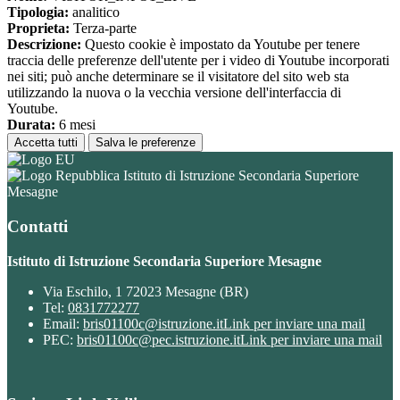
Tipologia:
analitico
Proprieta:
Terza-parte
Descrizione:
Questo cookie è impostato da Youtube per tenere
traccia delle preferenze dell'utente per i video di Youtube incorporati
nei siti; può anche determinare se il visitatore del sito web sta
utilizzando la nuova o la vecchia versione dell'interfaccia di
Youtube.
Durata:
6 mesi
Accetta tutti
Salva le preferenze
Istituto di Istruzione Secondaria Superiore
Mesagne
Contatti
Istituto di Istruzione Secondaria Superiore Mesagne
Via Eschilo, 1 72023 Mesagne (BR)
Tel:
0831772277
Email:
bris01100c@istruzione.it
Link per inviare una mail
PEC:
bris01100c@pec.istruzione.it
Link per inviare una mail