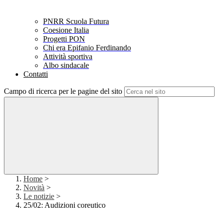
PNRR Scuola Futura
Coesione Italia
Progetti PON
Chi era Epifanio Ferdinando
Attività sportiva
Albo sindacale
Contatti
Campo di ricerca per le pagine del sito
Home
>
Novità
>
Le notizie
>
25/02: Audizioni coreutico