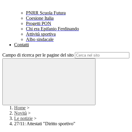
PNRR Scuola Futura
Coesione Italia
Progetti PON
Chi era Epifanio Ferdinando
Attività sportiva
Albo sindacale
Contatti
Campo di ricerca per le pagine del sito
Home
>
Novità
>
Le notizie
>
27/11: Attestati "Diritto sportivo"