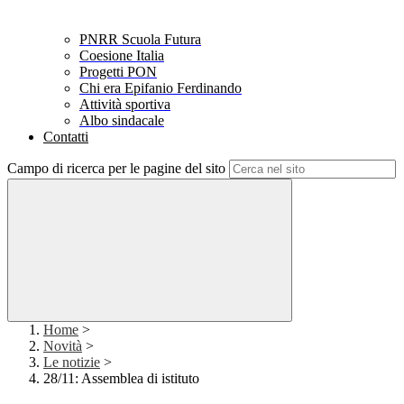
PNRR Scuola Futura
Coesione Italia
Progetti PON
Chi era Epifanio Ferdinando
Attività sportiva
Albo sindacale
Contatti
Campo di ricerca per le pagine del sito
Home
>
Novità
>
Le notizie
>
28/11: Assemblea di istituto