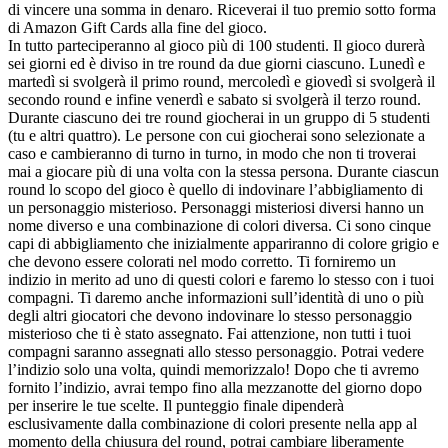
di vincere una somma in denaro. Riceverai il tuo premio sotto forma
di Amazon Gift Cards alla fine del gioco.
In tutto parteciperanno al gioco più di 100 studenti. Il gioco durerà
sei giorni ed è diviso in tre round da due giorni ciascuno. Lunedì e
martedì si svolgerà il primo round, mercoledì e giovedì si svolgerà il
secondo round e infine venerdì e sabato si svolgerà il terzo round.
Durante ciascuno dei tre round giocherai in un gruppo di 5 studenti
(tu e altri quattro). Le persone con cui giocherai sono selezionate a
caso e cambieranno di turno in turno, in modo che non ti troverai
mai a giocare più di una volta con la stessa persona. Durante ciascun
round lo scopo del gioco è quello di indovinare l’abbigliamento di
un personaggio misterioso. Personaggi misteriosi diversi hanno un
nome diverso e una combinazione di colori diversa. Ci sono cinque
capi di abbigliamento che inizialmente appariranno di colore grigio e
che devono essere colorati nel modo corretto. Ti forniremo un
indizio in merito ad uno di questi colori e faremo lo stesso con i tuoi
compagni. Ti daremo anche informazioni sull’identità di uno o più
degli altri giocatori che devono indovinare lo stesso personaggio
misterioso che ti è stato assegnato. Fai attenzione, non tutti i tuoi
compagni saranno assegnati allo stesso personaggio. Potrai vedere
l’indizio solo una volta, quindi memorizzalo! Dopo che ti avremo
fornito l’indizio, avrai tempo fino alla mezzanotte del giorno dopo
per inserire le tue scelte. Il punteggio finale dipenderà
esclusivamente dalla combinazione di colori presente nella app al
momento della chiusura del round, potrai cambiare liberamente