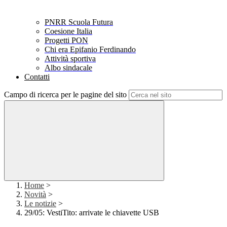
PNRR Scuola Futura
Coesione Italia
Progetti PON
Chi era Epifanio Ferdinando
Attività sportiva
Albo sindacale
Contatti
Campo di ricerca per le pagine del sito
Home
>
Novità
>
Le notizie
>
29/05: VestiTito: arrivate le chiavette USB