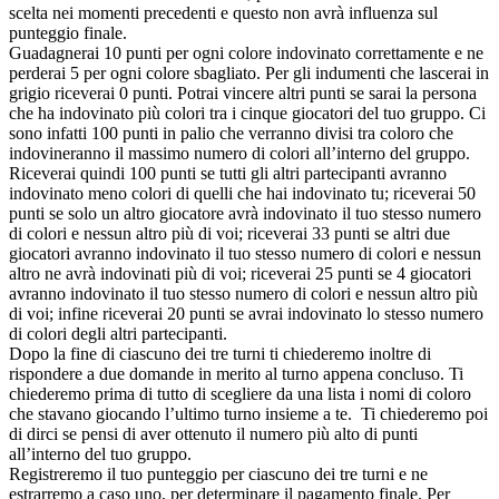
scelta nei momenti precedenti e questo non avrà influenza sul
punteggio finale.
Guadagnerai 10 punti per ogni colore indovinato correttamente e ne
perderai 5 per ogni colore sbagliato. Per gli indumenti che lascerai in
grigio riceverai 0 punti. Potrai vincere altri punti se sarai la persona
che ha indovinato più colori tra i cinque giocatori del tuo gruppo. Ci
sono infatti 100 punti in palio che verranno divisi tra coloro che
indovineranno il massimo numero di colori all’interno del gruppo.
Riceverai quindi 100 punti se tutti gli altri partecipanti avranno
indovinato meno colori di quelli che hai indovinato tu; riceverai 50
punti se solo un altro giocatore avrà indovinato il tuo stesso numero
di colori e nessun altro più di voi; riceverai 33 punti se altri due
giocatori avranno indovinato il tuo stesso numero di colori e nessun
altro ne avrà indovinati più di voi; riceverai 25 punti se 4 giocatori
avranno indovinato il tuo stesso numero di colori e nessun altro più
di voi; infine riceverai 20 punti se avrai indovinato lo stesso numero
di colori degli altri partecipanti.
Dopo la fine di ciascuno dei tre turni ti chiederemo inoltre di
rispondere a due domande in merito al turno appena concluso. Ti
chiederemo prima di tutto di scegliere da una lista i nomi di coloro
che stavano giocando l’ultimo turno insieme a te. Ti chiederemo poi
di dirci se pensi di aver ottenuto il numero più alto di punti
all’interno del tuo gruppo.
Registreremo il tuo punteggio per ciascuno dei tre turni e ne
estrarremo a caso uno, per determinare il pagamento finale. Per