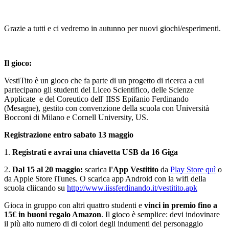
Grazie a tutti e ci vedremo in autunno per nuovi giochi/esperimenti.
Il gioco:
VestiTito è un gioco che fa parte di un progetto di ricerca a cui
partecipano gli studenti del Liceo Scientifico, delle Scienze
Applicate e del Coreutico dell' IISS Epifanio Ferdinando
(Mesagne), gestito con convenzione della scuola con Università
Bocconi di Milano e Cornell University, US.
Registrazione
entro sabato 13 maggio
1.
Registrati e avrai una chiavetta USB da 16 Giga
2.
Dal 15 al 20 maggio:
scarica
l'App Vestitito
da
Play Store quì
o
da Apple Store iTunes. O scarica app Android con la wifi della
scuola cliicando su
http://www.iissferdinando.it/vestitito.apk
Gioca in gruppo con altri quattro studenti e
vinci in premio fino a
15€ in buoni regalo Amazon
. Il gioco è semplice: devi indovinare
il più alto numero di di colori degli indumenti del personaggio