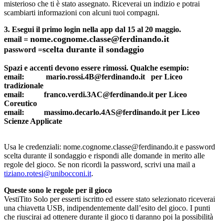
misterioso che ti è stato assegnato. Riceverai un indizio e potrai
scambiarti informazioni con alcuni tuoi compagni.
3. Esegui il primo login nella app dal 15 al 20 maggio.
nome.cognome.classe@ferdinando
.it
email =
scelta durante il sondaggio
password =
Spazi e accenti devono essere rimossi. Qualche esempio:
email: mario.rossi.4B@ferdinando.it per Liceo
tradizionale
email: franco.verdi.3AC@ferdinando.it per Liceo
Coreutico
email: massimo.decarlo.4AS@ferdinando.it per Liceo
Scienze Applicate
Usa le credenziali: nome.cognome.classe@ferdinando.it e password
scelta durante il sondaggio e rispondi alle domande in merito alle
regole del gioco. Se non ricordi la password, scrivi una mail a
tiziano.rotesi@unibocconi.it
.
Queste sono le regole per il gioco
VestiTito Solo per esserti iscritto ed essere stato selezionato riceverai
una chiavetta USB, indipendentemente dall’esito del gioco. I punti
che riuscirai ad ottenere durante il gioco ti daranno poi la possibilità