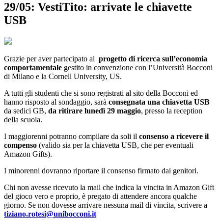
29/05: VestiTito: arrivate le chiavette
USB
Grazie per aver partecipato al
progetto di ricerca sull’economia
comportamentale
gestito in convenzione con l’Università Bocconi
di Milano e la Cornell University, US.
A tutti gli studenti che si sono registrati al sito della Bocconi ed
hanno risposto al sondaggio, sarà
consegnata una chiavetta USB
da sedici GB,
da ritirare lunedì 29 maggio
, presso la reception
della scuola.
I maggiorenni potranno compilare da soli il
consenso a ricevere il
compenso
(valido sia per la chiavetta USB, che per eventuali
Amazon Gifts).
I minorenni dovranno riportare il consenso firmato dai genitori.
Chi non avesse ricevuto la mail che indica la vincita in Amazon Gift
del gioco vero e proprio, è pregato di attendere ancora qualche
giorno. Se non dovesse arrivare nessuna mail di vincita, scrivere a
tiziano.rotesi@unibocconi.it