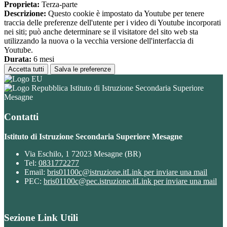
Proprieta:
Terza-parte
Descrizione:
Questo cookie è impostato da Youtube per tenere
traccia delle preferenze dell'utente per i video di Youtube incorporati
nei siti; può anche determinare se il visitatore del sito web sta
utilizzando la nuova o la vecchia versione dell'interfaccia di
Youtube.
Durata:
6 mesi
Accetta tutti
Salva le preferenze
Istituto di Istruzione Secondaria Superiore
Mesagne
Contatti
Istituto di Istruzione Secondaria Superiore Mesagne
Via Eschilo, 1 72023 Mesagne (BR)
Tel:
0831772277
Email:
bris01100c@istruzione.it
Link per inviare una mail
PEC:
bris01100c@pec.istruzione.it
Link per inviare una mail
Sezione Link Utili