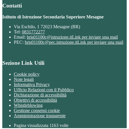
Contatti
Istituto di Istruzione Secondaria Superiore Mesagne
Via Eschilo, 1 72023 Mesagne (BR)
Tel:
0831772277
Email:
bris01100c@istruzione.it
Link per inviare una mail
PEC:
bris01100c@pec.istruzione.it
Link per inviare una mail
Sezione Link Utili
Cookie policy
Note legali
Informativa Privacy
Ufficio Relazioni con il Pubblico
Dichiarazione di accessibilità
Obiettivi di accessibilità
Whistleblowing
Gestione consensi cookie
Amministrazione trasparente
Pagina visualizzata
1163
volte