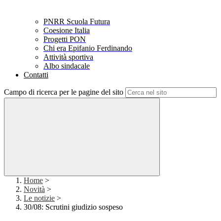
PNRR Scuola Futura
Coesione Italia
Progetti PON
Chi era Epifanio Ferdinando
Attività sportiva
Albo sindacale
Contatti
Campo di ricerca per le pagine del sito
Home
>
Novità
>
Le notizie
>
30/08: Scrutini giudizio sospeso