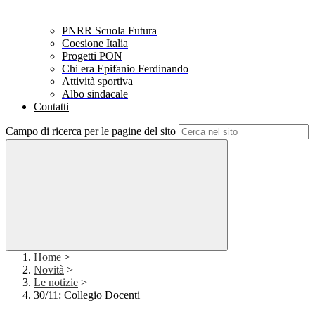
PNRR Scuola Futura
Coesione Italia
Progetti PON
Chi era Epifanio Ferdinando
Attività sportiva
Albo sindacale
Contatti
Campo di ricerca per le pagine del sito
Home
>
Novità
>
Le notizie
>
30/11: Collegio Docenti