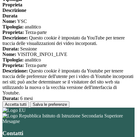
Proprieta
Descrizione
Durata
Nome:
YSC
Tipologia:
analitico
Proprieta:
Terza-parte
Descrizione:
Questo cookie è impostato da YouTube per tenere
traccia delle visualizzazioni dei video incorporati.
Durata:
Sessione
Nome:
VISITOR_INFO1_LIVE
Tipologia:
analitico
Proprieta:
Terza-parte
Descrizione:
Questo cookie è impostato da Youtube per tenere
traccia delle preferenze dell'utente per i video di Youtube incorporati
nei siti; può anche determinare se il visitatore del sito web sta
utilizzando la nuova o la vecchia versione dell'interfaccia di
Youtube.
Durata:
6 mesi
Accetta tutti
Salva le preferenze
Istituto di Istruzione Secondaria Superiore
Mesagne
Contatti