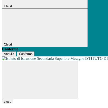
Chiudi
Chiudi
Conferma
Annulla
Conferma
ISTITUTO D
close