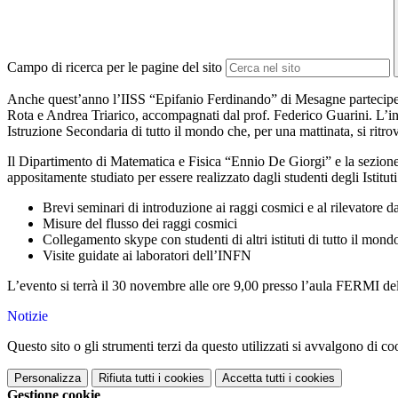
Campo di ricerca per le pagine del sito
Anche quest’anno l’IISS “Epifanio Ferdinando” di Mesagne parteciperà
Rota e Andrea Triarico, accompagnati dal prof. Federico Guarini. L
Istruzione Secondaria di tutto il mondo che, per una mattinata, si ritr
Il Dipartimento di Matematica e Fisica “Ennio De Giorgi” e la sezione 
appositamente studiato per essere realizzato dagli studenti degli Isti
Brevi seminari di introduzione ai raggi cosmici e al rilevatore da
Misure del flusso dei raggi cosmici
Collegamento skype con studenti di altri istituti di tutto il mondo 
Visite guidate ai laboratori dell’INFN
L’evento si terrà il 30 novembre alle ore 9,00 presso l’aula FERMI 
Notizie
Questo sito o gli strumenti terzi da questo utilizzati si avvalgono di coo
Personalizza
Rifiuta tutti
i cookies
Accetta tutti
i cookies
Gestione cookie