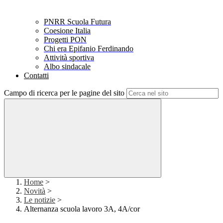
PNRR Scuola Futura
Coesione Italia
Progetti PON
Chi era Epifanio Ferdinando
Attività sportiva
Albo sindacale
Contatti
Campo di ricerca per le pagine del sito
Home
>
Novità
>
Le notizie
>
Alternanza scuola lavoro 3A, 4A/cor