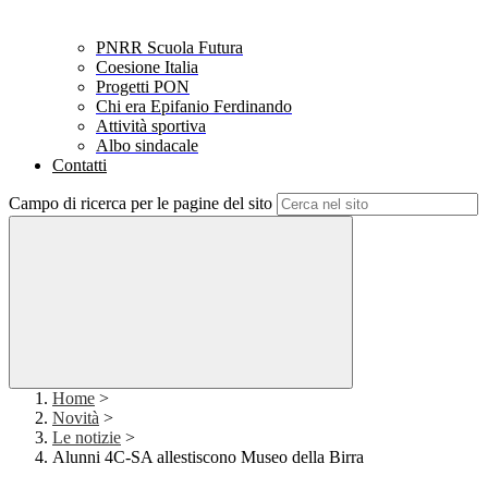
PNRR Scuola Futura
Coesione Italia
Progetti PON
Chi era Epifanio Ferdinando
Attività sportiva
Albo sindacale
Contatti
Campo di ricerca per le pagine del sito
Home
>
Novità
>
Le notizie
>
Alunni 4C-SA allestiscono Museo della Birra