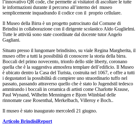
l’innovativo QR code, che permette ai visitatori di ascoltare le tutte
le informazioni durante il percorso all’interno del museo
semplicemente inquadrando il codice con il proprio cellulare.
Il Museo della Birra è un progetto patrocinato dal Comune di
Brindisi in collaborazione con il dirigente scolastico Aldo Guglielmi.
Tutte le attività sono state coordinate dal docente tutor Angelo
Gagliani.
Situato presso il lungomare brindisino, su viale Regina Margherita, il
museo offre a tutti la possibilità di conoscere la storia della birra.
Boccali del primo novecento, trionfo dello stile liberty, coronano
quella che è la suggestiva atmosfera templare dell’edificio. Il Museo
è ubicato dentro la Casa del Turista, costruita nel 1067, e offre a tutti
i degustatori la possibilità di compiere uno straordinario tuffo nel
passato, passando attraverso quello che è stato lo Jugendstil tedesco
ammirando i boccali in ceramica di artisti come Charlotte Krause,
Paul Wynand, Wilhelm Menningen e Bjorn Wiinblad delle
rinnomate case Rosenthal, Merkelbach, Villeroy e Boch..
Il museo è stato inaugurato mercoledì 21 giugno.
Articolo BrindisiReport