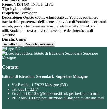
Nome:
VISITOR_INFO1_LIVE
Tipologia:
analitico
Proprieta:
Terza-parte
Descrizione:
Questo cookie è impostato da Youtube per tenere
traccia delle preferenze dell'utente per i video di Youtube incorporati
nei siti; può anche determinare se il visitatore del sito web sta
utilizzando la nuova o la vecchia versione dell'interfaccia di
Youtube.
Durata:
6 mesi
Accetta tutti
Salva le preferenze
Istituto di Istruzione Secondaria Superiore
Mesagne
Contatti
Istituto di Istruzione Secondaria Superiore Mesagne
Via Eschilo, 1 72023 Mesagne (BR)
Tel:
0831772277
Email:
bris01100c@istruzione.it
Link per inviare una mail
PEC:
bris01100c@pec.istruzione.it
Link per inviare una mail