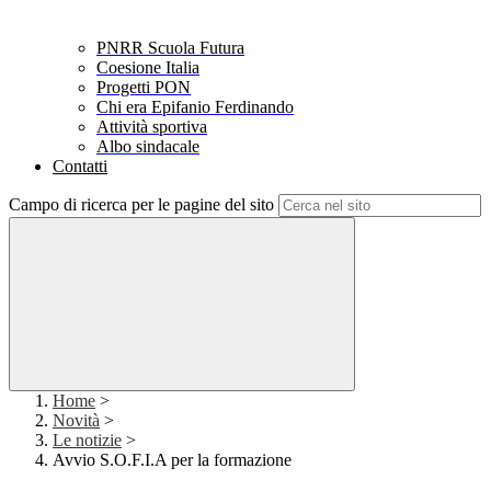
PNRR Scuola Futura
Coesione Italia
Progetti PON
Chi era Epifanio Ferdinando
Attività sportiva
Albo sindacale
Contatti
Campo di ricerca per le pagine del sito
Home
>
Novità
>
Le notizie
>
Avvio S.O.F.I.A per la formazione