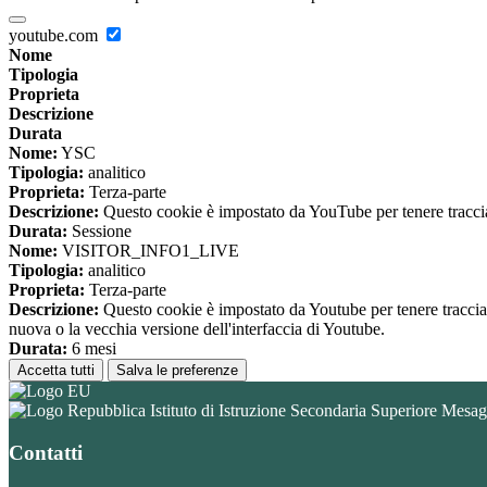
youtube.com
Nome
Tipologia
Proprieta
Descrizione
Durata
Nome:
YSC
Tipologia:
analitico
Proprieta:
Terza-parte
Descrizione:
Questo cookie è impostato da YouTube per tenere traccia 
Durata:
Sessione
Nome:
VISITOR_INFO1_LIVE
Tipologia:
analitico
Proprieta:
Terza-parte
Descrizione:
Questo cookie è impostato da Youtube per tenere traccia de
nuova o la vecchia versione dell'interfaccia di Youtube.
Durata:
6 mesi
Accetta tutti
Salva le preferenze
Istituto di Istruzione Secondaria Superiore Mesa
Contatti