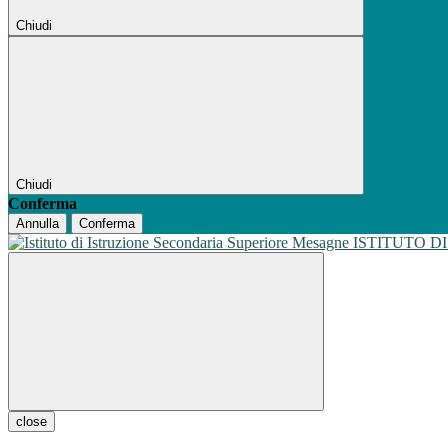
Chiudi
Chiudi
Conferma
Annulla
Conferma
ISTITUTO D
close