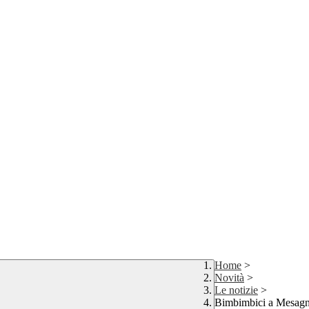
Home
>
Novità
>
Le notizie
>
Bimbimbici a Mesag