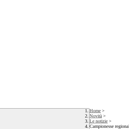
Home
>
Novità
>
Le notizie
>
Campionesse regional