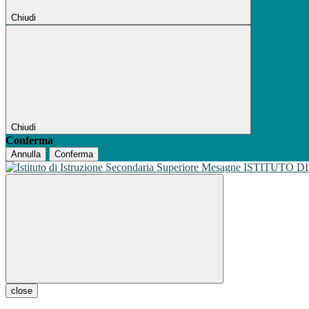
Chiudi
Chiudi
Conferma
Annulla
Conferma
ISTITUTO D
close