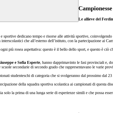
Campionesse 
Le allieve del Ferd
e sportive dedicano tempo e risorse alle attività sportive, coinvolgendo g
 interscolastici che all’esterno dell’istituto, con la partecipazione ai C
e ogni più rosea aspettativa: questo è il bello dello sport, e questo è 
iuseppe e Sofia Esperte
, hanno dapprimavinto le fasi provinciali e, do
tre scuole secondarie di secondo grado che rappresentavano le varie provin
ionati studenteschi di categoria che si svolgeranno dal prossimo dal 23 
tecipazione della squadra sportiva scolastica ai campionati di questa disc
 solo la prima di una lunga serie di esperienze simili e che possa essere fo