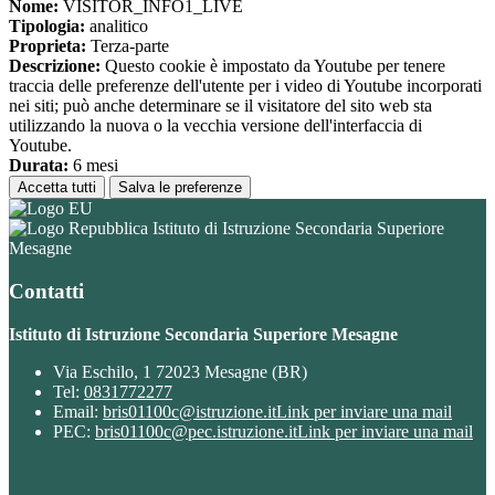
Nome:
VISITOR_INFO1_LIVE
Tipologia:
analitico
Proprieta:
Terza-parte
Descrizione:
Questo cookie è impostato da Youtube per tenere
traccia delle preferenze dell'utente per i video di Youtube incorporati
nei siti; può anche determinare se il visitatore del sito web sta
utilizzando la nuova o la vecchia versione dell'interfaccia di
Youtube.
Durata:
6 mesi
Accetta tutti
Salva le preferenze
Istituto di Istruzione Secondaria Superiore
Mesagne
Contatti
Istituto di Istruzione Secondaria Superiore Mesagne
Via Eschilo, 1 72023 Mesagne (BR)
Tel:
0831772277
Email:
bris01100c@istruzione.it
Link per inviare una mail
PEC:
bris01100c@pec.istruzione.it
Link per inviare una mail