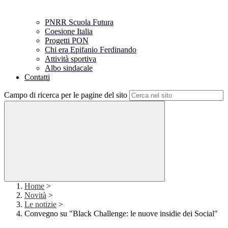
PNRR Scuola Futura
Coesione Italia
Progetti PON
Chi era Epifanio Ferdinando
Attività sportiva
Albo sindacale
Contatti
Campo di ricerca per le pagine del sito
Home
>
Novità
>
Le notizie
>
Convegno su "Black Challenge: le nuove insidie dei Social"