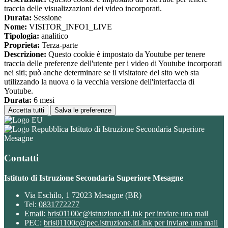
traccia delle visualizzazioni dei video incorporati.
Durata:
Sessione
Nome:
VISITOR_INFO1_LIVE
Tipologia:
analitico
Proprieta:
Terza-parte
Descrizione:
Questo cookie è impostato da Youtube per tenere
traccia delle preferenze dell'utente per i video di Youtube incorporati
nei siti; può anche determinare se il visitatore del sito web sta
utilizzando la nuova o la vecchia versione dell'interfaccia di
Youtube.
Durata:
6 mesi
Accetta tutti
Salva le preferenze
Istituto di Istruzione Secondaria Superiore
Mesagne
Contatti
Istituto di Istruzione Secondaria Superiore Mesagne
Via Eschilo, 1 72023 Mesagne (BR)
Tel:
0831772277
Email:
bris01100c@istruzione.it
Link per inviare una mail
PEC:
bris01100c@pec.istruzione.it
Link per inviare una mail