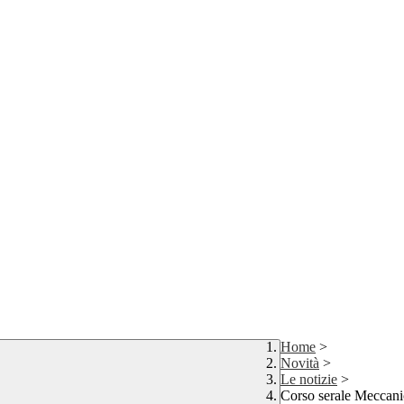
Home
>
Novità
>
Le notizie
>
Corso serale Meccani