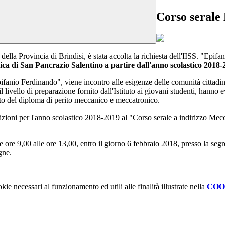
Corso serale
ella Provincia di Brindisi, è stata accolta la richiesta dell'IISS. "Epifa
ca di San Pancrazio Salentino a partire dall'anno scolastico 2018-
pifanio Ferdinando", viene incontro alle esigenze delle comunità cittad
l livello di preparazione fornito dall'Istituto ai giovani studenti, hanno
ento del diploma di perito meccanico e meccatronico.
crizioni per l'anno scolastico 2018-2019 al "Corso serale a indirizzo Mec
e ore 9,00 alle ore 13,00, entro il giorno 6 febbraio 2018, presso la seg
gne.
kie necessari al funzionamento ed utili alle finalità illustrate nella
COO