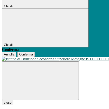
Chiudi
Chiudi
Conferma
Annulla
Conferma
ISTITUTO D
close