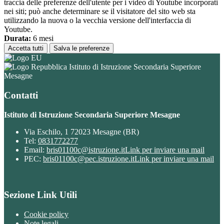
traccia delle preferenze dell'utente per i video di Youtube incorporati
nei siti; può anche determinare se il visitatore del sito web sta
utilizzando la nuova o la vecchia versione dell'interfaccia di
Youtube.
Durata:
6 mesi
Accetta tutti
Salva le preferenze
Istituto di Istruzione Secondaria Superiore
Mesagne
Contatti
Istituto di Istruzione Secondaria Superiore Mesagne
Via Eschilo, 1 72023 Mesagne (BR)
Tel:
0831772277
Email:
bris01100c@istruzione.it
Link per inviare una mail
PEC:
bris01100c@pec.istruzione.it
Link per inviare una mail
Sezione Link Utili
Cookie policy
Note legali