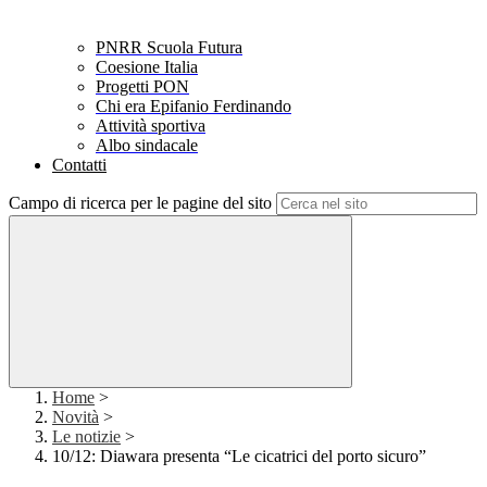
PNRR Scuola Futura
Coesione Italia
Progetti PON
Chi era Epifanio Ferdinando
Attività sportiva
Albo sindacale
Contatti
Campo di ricerca per le pagine del sito
Home
>
Novità
>
Le notizie
>
10/12: Diawara presenta “Le cicatrici del porto sicuro”