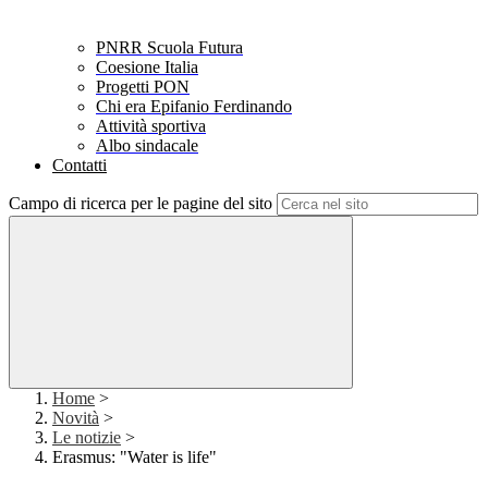
PNRR Scuola Futura
Coesione Italia
Progetti PON
Chi era Epifanio Ferdinando
Attività sportiva
Albo sindacale
Contatti
Campo di ricerca per le pagine del sito
Home
>
Novità
>
Le notizie
>
Erasmus: "Water is life"