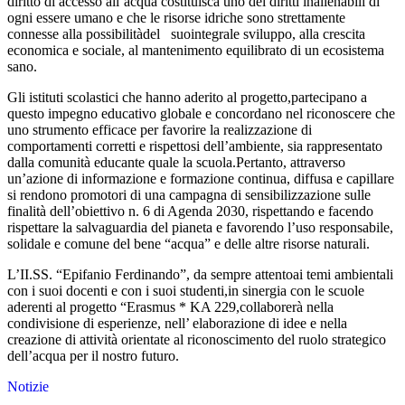
diritto di accesso all’acqua costituisca uno dei diritti inalienabili di
ogni essere umano e che le risorse idriche sono strettamente
connesse alla possibilitàdel suointegrale sviluppo, alla crescita
economica e sociale, al mantenimento equilibrato di un ecosistema
sano.
Gli istituti scolastici che hanno aderito al progetto,partecipano a
questo impegno educativo globale e concordano nel riconoscere che
uno strumento efficace per favorire la realizzazione di
comportamenti corretti e rispettosi dell’ambiente, sia rappresentato
dalla comunità educante quale la scuola.Pertanto, attraverso
un’azione di informazione e formazione continua, diffusa e capillare
si rendono promotori di una campagna di sensibilizzazione sulle
finalità dell’obiettivo n. 6 di Agenda 2030, rispettando e facendo
rispettare la salvaguardia del pianeta e favorendo l’uso responsabile,
solidale e comune del bene “acqua” e delle altre risorse naturali.
L’II.SS. “Epifanio Ferdinando”, da sempre attentoai temi ambientali
con i suoi docenti e con i suoi studenti,in sinergia con le scuole
aderenti al progetto “Erasmus * KA 229,collaborerà nella
condivisione di esperienze, nell’ elaborazione di idee e nella
creazione di attività orientate al riconoscimento del ruolo strategico
dell’acqua per il nostro futuro.
Notizie