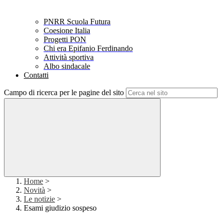
PNRR Scuola Futura
Coesione Italia
Progetti PON
Chi era Epifanio Ferdinando
Attività sportiva
Albo sindacale
Contatti
Campo di ricerca per le pagine del sito
Home
>
Novità
>
Le notizie
>
Esami giudizio sospeso