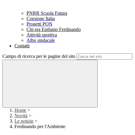
PNRR Scuola Futura
Coesione Italia
Progetti PON
Chi era Epifanio Ferdinando
Attività sportiva
Albo sindacale
Contatti
Campo di ricerca per le pagine del sito
Home
>
Novità
>
Le notizie
>
Ferdinando per l'Ambiente