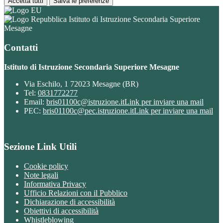
Accetta tutti
Salva le preferenze
Istituto di Istruzione Secondaria Superiore
Mesagne
Contatti
Istituto di Istruzione Secondaria Superiore Mesagne
Via Eschilo, 1 72023 Mesagne (BR)
Tel:
0831772277
Email:
bris01100c@istruzione.it
Link per inviare una mail
PEC:
bris01100c@pec.istruzione.it
Link per inviare una mail
Sezione Link Utili
Cookie policy
Note legali
Informativa Privacy
Ufficio Relazioni con il Pubblico
Dichiarazione di accessibilità
Obiettivi di accessibilità
Whistleblowing