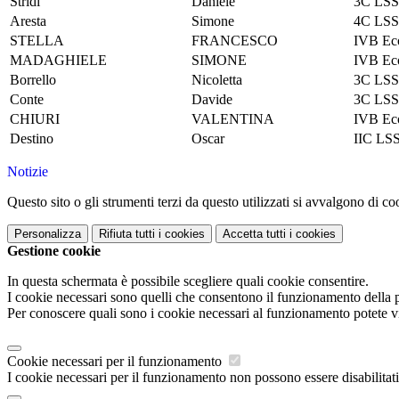
Stridi
Daniele
3C LS
Aresta
Simone
4C LS
STELLA
FRANCESCO
IVB Ec
MADAGHIELE
SIMONE
IVB Ec
Borrello
Nicoletta
3C LS
Conte
Davide
3C LS
CHIURI
VALENTINA
IVB Ec
Destino
Oscar
IIC LS
Notizie
Questo sito o gli strumenti terzi da questo utilizzati si avvalgono di coo
Personalizza
Rifiuta tutti
i cookies
Accetta tutti
i cookies
Gestione cookie
In questa schermata è possibile scegliere quali cookie consentire.
I cookie necessari sono quelli che consentono il funzionamento della pi
Per conoscere quali sono i cookie necessari al funzionamento potete v
Cookie necessari per il funzionamento
I cookie necessari per il funzionamento non possono essere disabilitati.