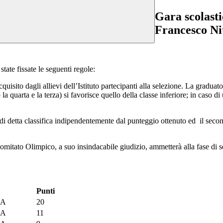
Gara scolast
Francesco Nit
state fissate le seguenti regole:
cquisito dagli allievi dell’Istituto partecipanti alla selezione. La grad
la quarta e la terza) si favorisce quello della classe inferiore; in caso di
vo di detta classifica indipendentemente dal punteggio ottenuto ed il se
 Comitato Olimpico, a suo insindacabile giudizio, ammetterà alla fase di 
Punti
SA
20
SA
11