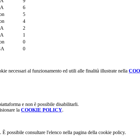
SA
9
SA
6
on
5
on
4
SA
2
SA
1
on
0
SA
0
kie necessari al funzionamento ed utili alle finalità illustrate nella
COO
attaforma e non è possibile disabilitarli.
isionare la
COOKIE POLICY
.
 È possibile consultare l'elenco nella pagina della cookie policy.