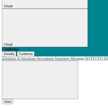
Chiudi
Chiudi
Conferma
Annulla
Conferma
ISTITUTO D
close