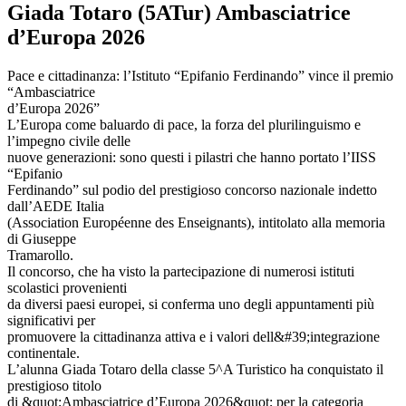
Giada Totaro (5ATur) Ambasciatrice
d’Europa 2026
Pace e cittadinanza: l’Istituto “Epifanio Ferdinando” vince il premio
“Ambasciatrice
d’Europa 2026”
L’Europa come baluardo di pace, la forza del plurilinguismo e
l’impegno civile delle
nuove generazioni: sono questi i pilastri che hanno portato l’IISS
“Epifanio
Ferdinando” sul podio del prestigioso concorso nazionale indetto
dall’AEDE Italia
(Association Européenne des Enseignants), intitolato alla memoria
di Giuseppe
Tramarollo.
Il concorso, che ha visto la partecipazione di numerosi istituti
scolastici provenienti
da diversi paesi europei, si conferma uno degli appuntamenti più
significativi per
promuovere la cittadinanza attiva e i valori dell&#39;integrazione
continentale.
L’alunna Giada Totaro della classe 5^A Turistico ha conquistato il
prestigioso titolo
di &quot;Ambasciatrice d’Europa 2026&quot; per la categoria