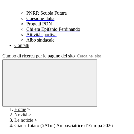
PNRR Scuola Futura
Coesione Italia
Progetti PON
Chi era Epifanio Ferdinando
Attività sportiva
Albo sindacale
Contatti
Campo di ricerca per le pagine del sito
Home
>
Novità
>
Le notizie
>
Giada Totaro (5ATur) Ambasciatrice d’Europa 2026