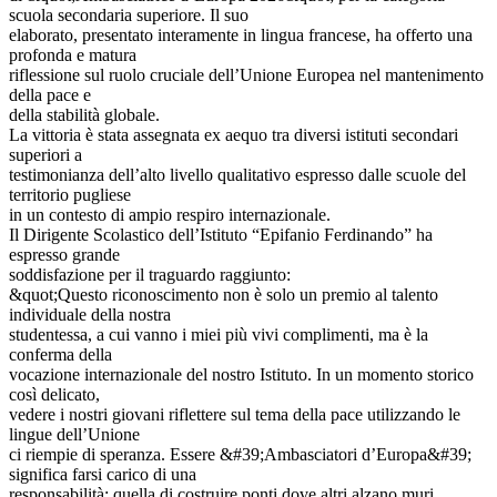
scuola secondaria superiore. Il suo
elaborato, presentato interamente in lingua francese, ha offerto una
profonda e matura
riflessione sul ruolo cruciale dell’Unione Europea nel mantenimento
della pace e
della stabilità globale.
La vittoria è stata assegnata ex aequo tra diversi istituti secondari
superiori a
testimonianza dell’alto livello qualitativo espresso dalle scuole del
territorio pugliese
in un contesto di ampio respiro internazionale.
Il Dirigente Scolastico dell’Istituto “Epifanio Ferdinando” ha
espresso grande
soddisfazione per il traguardo raggiunto:
&quot;Questo riconoscimento non è solo un premio al talento
individuale della nostra
studentessa, a cui vanno i miei più vivi complimenti, ma è la
conferma della
vocazione internazionale del nostro Istituto. In un momento storico
così delicato,
vedere i nostri giovani riflettere sul tema della pace utilizzando le
lingue dell’Unione
ci riempie di speranza. Essere &#39;Ambasciatori d’Europa&#39;
significa farsi carico di una
responsabilità: quella di costruire ponti dove altri alzano muri.