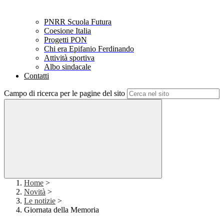
PNRR Scuola Futura
Coesione Italia
Progetti PON
Chi era Epifanio Ferdinando
Attività sportiva
Albo sindacale
Contatti
Campo di ricerca per le pagine del sito
Home
>
Novità
>
Le notizie
>
Giornata della Memoria