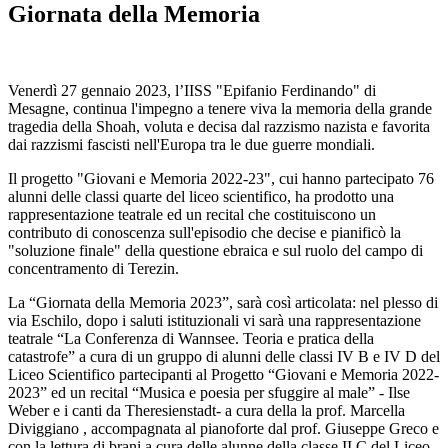
Giornata della Memoria
Venerdì 27 gennaio 2023, l’IISS "Epifanio Ferdinando" di
Mesagne, continua l'impegno a tenere viva la memoria della grande
tragedia della Shoah, voluta e decisa dal razzismo nazista e favorita
dai razzismi fascisti nell'Europa tra le due guerre mondiali.
Il progetto "Giovani e Memoria 2022-23", cui hanno partecipato 76
alunni delle classi quarte del liceo scientifico, ha prodotto una
rappresentazione teatrale ed un recital che costituiscono un
contributo di conoscenza sull'episodio che decise e pianificò la
"soluzione finale" della questione ebraica e sul ruolo del campo di
concentramento di Terezin.
La “Giornata della Memoria 2023”, sarà così articolata: nel plesso di
via Eschilo, dopo i saluti istituzionali vi sarà una rappresentazione
teatrale “La Conferenza di Wannsee. Teoria e pratica della
catastrofe” a cura di un gruppo di alunni delle classi IV B e IV D del
Liceo Scientifico partecipanti al Progetto “Giovani e Memoria 2022-
2023” ed un recital “Musica e poesia per sfuggire al male” - Ilse
Weber e i canti da Theresienstadt- a cura della la prof. Marcella
Diviggiano , accompagnata al pianoforte dal prof. Giuseppe Greco e
con la lettura di brani a cura delle alunne della classe II C del Liceo