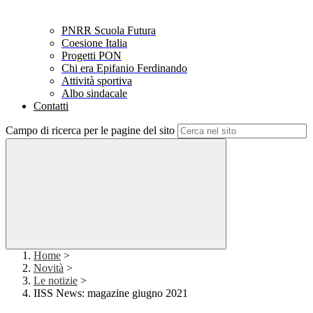
PNRR Scuola Futura
Coesione Italia
Progetti PON
Chi era Epifanio Ferdinando
Attività sportiva
Albo sindacale
Contatti
Campo di ricerca per le pagine del sito
Home
>
Novità
>
Le notizie
>
IISS News: magazine giugno 2021