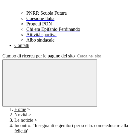
PNRR Scuola Futura
Coesione Italia
Progetti PON
Chi era Epifanio Ferdinando
Attività sportiva
Albo sindacale
Contatti
Campo di ricerca per le pagine del sito
Home
>
Novità
>
Le notizie
>
Incontro: "Insegnanti e genitori per scelta: come educare alla
felicità'