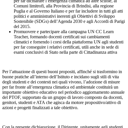
per far dichiarare l’emergenza climatica ad altre scuole, ai
Comuni limitrofi, alla Provincia di Brindisi, alla regione
Puglia e al Governo Italiano e per far includere in tutti gli atti
politici e amministrativi inerenti gli Obiettivi di Sviluppo
Sostenibile (SDGs) dell’Agenda 2030 e agli Accordi di Parigi
del 2015.
Promuovere e partecipare alla campagna UN CC Learn
Teacher, formando docenti certificati sui cambiamenti
climatici e fornendo i corsi della piattaforma UN agli studenti
per far conseguire i relativi certificati, utili anche in sede di
esami conclusivi di Stato nella parte di Cittadinanza attiva
Per l’attuazione di questi buoni propositi, affinché si trasformino in
buone pratiche all’interno dell’Istituto e incidano sugli stili di vita
degli studenti e dei contesti nei quali vivono, l’adozione di misure
per far fronte all’emergenza climatica ed ambientale costituirà un
importante obiettivo educativo nel periodico aggiornamento annuale
del PTOF, supportato da un gruppo di lavoro composto da docenti,
genitori, studenti e ATA che agisca da motore propositivo/attivo di
azioni e progetti finalizzati a tale obiettivo.
Con la presente dichiarazione, il Dirigente, unitamente agli studenti