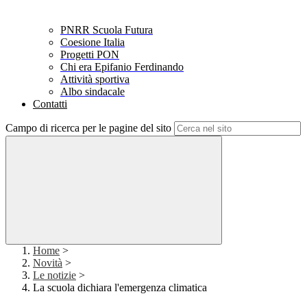
PNRR Scuola Futura
Coesione Italia
Progetti PON
Chi era Epifanio Ferdinando
Attività sportiva
Albo sindacale
Contatti
Campo di ricerca per le pagine del sito
Home
>
Novità
>
Le notizie
>
La scuola dichiara l'emergenza climatica