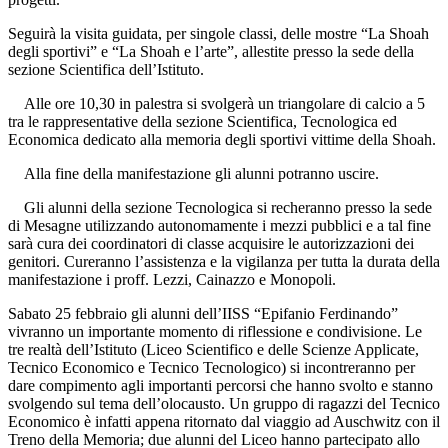
Seguirà la visita guidata, per singole classi, delle mostre “La Shoah
degli sportivi” e “La Shoah e l’arte”, allestite presso la sede della
sezione Scientifica dell’Istituto.
Alle ore 10,30 in palestra si svolgerà un triangolare di calcio a 5
tra le rappresentative della sezione Scientifica, Tecnologica ed
Economica dedicato alla memoria degli sportivi vittime della Shoah.
Alla fine della manifestazione gli alunni potranno uscire.
Gli alunni della sezione Tecnologica si recheranno presso la sede
di Mesagne utilizzando autonomamente i mezzi pubblici e a tal fine
sarà cura dei coordinatori di classe acquisire le autorizzazioni dei
genitori. Cureranno l’assistenza e la vigilanza per tutta la durata della
manifestazione i proff. Lezzi, Cainazzo e Monopoli.
Sabato 25 febbraio gli alunni dell’IISS “Epifanio Ferdinando”
vivranno un importante momento di riflessione e condivisione. Le
tre realtà dell’Istituto (Liceo Scientifico e delle Scienze Applicate,
Tecnico Economico e Tecnico Tecnologico) si incontreranno per
dare compimento agli importanti percorsi che hanno svolto e stanno
svolgendo sul tema dell’olocausto. Un gruppo di ragazzi del Tecnico
Economico è infatti appena ritornato dal viaggio ad Auschwitz con il
Treno della Memoria; due alunni del Liceo hanno partecipato allo