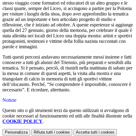
stesso viaggio come formatori ed educatori di un altro gruppo e le
classi quarte, sempre del Liceo, si accingono a partire per la Polonia
per visitare i luoghi della shoa, dopo aver approfondito la tematica
grazie ad un importante e ben articolato progetto di studio e
riflessione, che è iniziato ad ottobre. A queste esperienze si aggiunge
quella del 27 gennaio, giorno della memoria, per celebrare il quale è
stata allestita nei locali del Liceo una doppia mostra: artisti e sportivi
protagonisti, testimoni e vittime della follia nazista raccontati con
parole e immagini.
Tutti questi percorsi andavano necessariamente messi insieme e fatti
conoscere a tutti gli alunni del Triennio, più preparati e sensibili alla
tematica. Si è pensato, perciò, di riunirli nella mattinata di sabato per
la messa in comune di questi aspetti, la visita alla mostra e una
triangolare di calcio in memoria di tutti gli sportivi vittime
dell’olocausto. Perché, “Se comprendere è impossibile, conoscere è
necessario”. E ricordare, altrettanto.
Notizie
Questo sito o gli strumenti terzi da questo utilizzati si avvalgono di
cookie necessari al funzionamento ed utili alle finalità illustrate nella
COOKIE POLICY
.
Personalizza
Rifiuta tutti
i cookies
Accetta tutti
i cookies