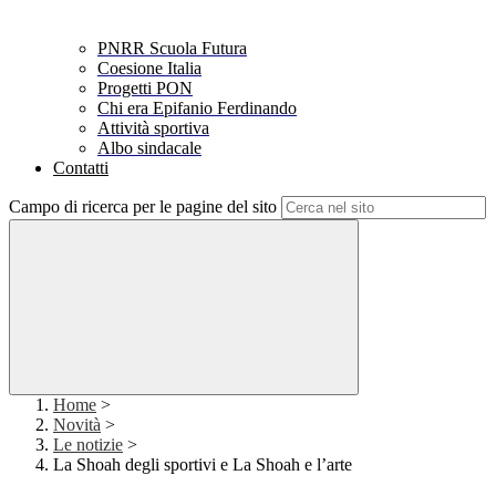
PNRR Scuola Futura
Coesione Italia
Progetti PON
Chi era Epifanio Ferdinando
Attività sportiva
Albo sindacale
Contatti
Campo di ricerca per le pagine del sito
Home
>
Novità
>
Le notizie
>
La Shoah degli sportivi e La Shoah e l’arte