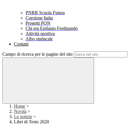
PNRR Scuola Futura
Coesione Italia
Progetti PON
Chi era Epifanio Ferdinando
Attività sportiva
Albo sindacale
Contatti
Campo di ricerca per le pagine del sito
Home
>
Novità
>
Le notizie
>
Libri di Testo 2020