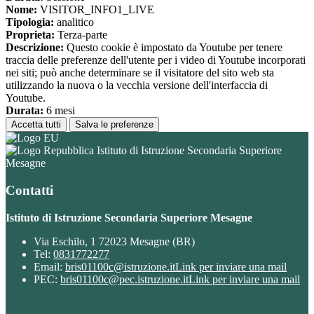
Nome:
VISITOR_INFO1_LIVE
Tipologia:
analitico
Proprieta:
Terza-parte
Descrizione:
Questo cookie è impostato da Youtube per tenere
traccia delle preferenze dell'utente per i video di Youtube incorporati
nei siti; può anche determinare se il visitatore del sito web sta
utilizzando la nuova o la vecchia versione dell'interfaccia di
Youtube.
Durata:
6 mesi
Accetta tutti
Salva le preferenze
Istituto di Istruzione Secondaria Superiore
Mesagne
Contatti
Istituto di Istruzione Secondaria Superiore Mesagne
Via Eschilo, 1 72023 Mesagne (BR)
Tel:
0831772277
Email:
bris01100c@istruzione.it
Link per inviare una mail
PEC:
bris01100c@pec.istruzione.it
Link per inviare una mail