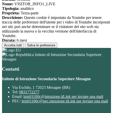
Nome:
VISITOR_INFO1_LIVE
Tipologia:
analitico
Proprieta:
Terza-parte
Descrizione:
Questo cookie è impostato da Youtube per tenere
traccia delle preferenze dell'utente per i video di Youtube incorporati
nei siti; può anche determinare se il visitatore del sito web sta
utilizzando la nuova o la vecchia versione dell'interfaccia di
Youtube.
Durata:
6 mesi
Accetta tutti
Salva le preferenze
Istituto di Istruzione Secondaria Superiore
Mesagne
Contatti
Istituto di Istruzione Secondaria Superiore Mesagne
Via Eschilo, 1 72023 Mesagne (BR)
Tel:
0831772277
Email:
bris01100c@istruzione.it
Link per inviare una mail
PEC:
bris01100c@pec.istruzione.it
Link per inviare una mail