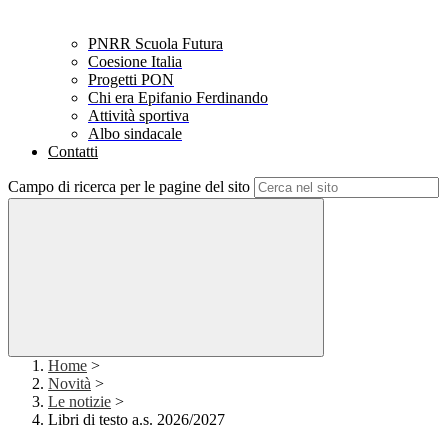
PNRR Scuola Futura
Coesione Italia
Progetti PON
Chi era Epifanio Ferdinando
Attività sportiva
Albo sindacale
Contatti
Campo di ricerca per le pagine del sito
Home
>
Novità
>
Le notizie
>
Libri di testo a.s. 2026/2027