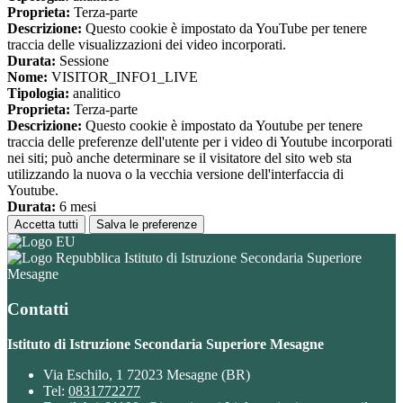
Proprieta:
Terza-parte
Descrizione:
Questo cookie è impostato da YouTube per tenere
traccia delle visualizzazioni dei video incorporati.
Durata:
Sessione
Nome:
VISITOR_INFO1_LIVE
Tipologia:
analitico
Proprieta:
Terza-parte
Descrizione:
Questo cookie è impostato da Youtube per tenere
traccia delle preferenze dell'utente per i video di Youtube incorporati
nei siti; può anche determinare se il visitatore del sito web sta
utilizzando la nuova o la vecchia versione dell'interfaccia di
Youtube.
Durata:
6 mesi
Accetta tutti
Salva le preferenze
Istituto di Istruzione Secondaria Superiore
Mesagne
Contatti
Istituto di Istruzione Secondaria Superiore Mesagne
Via Eschilo, 1 72023 Mesagne (BR)
Tel:
0831772277