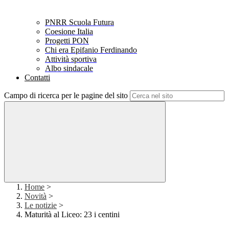
PNRR Scuola Futura
Coesione Italia
Progetti PON
Chi era Epifanio Ferdinando
Attività sportiva
Albo sindacale
Contatti
Campo di ricerca per le pagine del sito
Home
>
Novità
>
Le notizie
>
Maturità al Liceo: 23 i centini