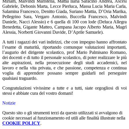
Miriam, Malvindi Maristella, Mattia Ilaria Saracino Andrea, Ascesi
Gabriele, Debonis Marta, Lecce Pierluca, Massa Lucia Maria Carla,
Salamina Francesco, Denitto Giada, Suriano Mattia, D’Oria Marika,
Pellegrino Sara, Vergaro Antonio, Buccella Francesco, Malvindi
Daniele, Nacci Alessio) e 6 quella di 100 con lode (Deluca Allegra
Benedetta, Gigante Matteo, Campana Jacopo Alberto Maria, Magrì
Alessia, Norberti Giovanni Davide, D’Aprile Samuele).
A tutti i ragazzi dei vari indirizzi, che con impegno hanno affrontato
l’esame di maturità, riportando comunque valutazioni importanti,
l’augurio del dirigente scolastico, prof Mario Palmisano Romano,
dei docenti e di tutto il personale scolastico, di poter realizzare le più
alte aspirazioni, nella prosecuzione degli studi accademici, nel
lavoro e nella vita privata, e che passione, competenza e continua
voglia di apprendere possano sempre guidarli nel perseguire
qualsiasi traguardo.
Congratulazioni vivissime a tutte e a tutti, siate orgogliosi di voi
stessi e abbiate cura del vostro domani!
Notizie
Questo sito o gli strumenti terzi da questo utilizzati si avvalgono di
cookie necessari al funzionamento ed utili alle finalità illustrate nella
COOKIE POLICY
.