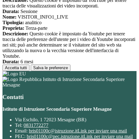
Descrizione:
Questo cookie è impostato da YouTube per tenere
traccia delle visualizzazioni dei video incorporati.
Durata:
Sessione
Nome:
VISITOR_INFO1_LIVE
Tipologia:
analitico
Proprieta:
Terza-parte
Descrizione:
Questo cookie è impostato da Youtube per tenere
traccia delle preferenze dell'utente per i video di Youtube incorporati
nei siti; può anche determinare se il visitatore del sito web sta
utilizzando la nuova o la vecchia versione dell'interfaccia di
Youtube.
Durata:
6 mesi
Accetta tutti
Salva le preferenze
Istituto di Istruzione Secondaria Superiore
Mesagne
Contatti
Istituto di Istruzione Secondaria Superiore Mesagne
Via Eschilo, 1 72023 Mesagne (BR)
Tel:
0831772277
Email:
bris01100c@istruzione.it
Link per inviare una mail
PEC:
bris01100c@pec.istruzione.it
Link per inviare una mail