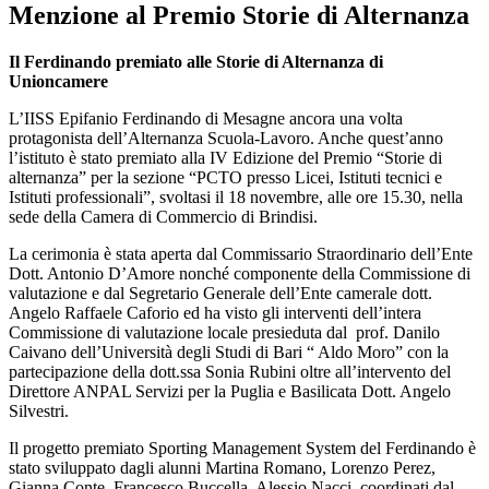
Menzione al Premio Storie di Alternanza
Il Ferdinando premiato alle Storie di Alternanza di
Unioncamere
L’IISS Epifanio Ferdinando di Mesagne ancora una volta
protagonista dell’Alternanza Scuola-Lavoro. Anche quest’anno
l’istituto è stato premiato alla IV Edizione del Premio “Storie di
alternanza” per la sezione “PCTO presso Licei, Istituti tecnici e
Istituti professionali”, svoltasi il 18 novembre, alle ore 15.30, nella
sede della Camera di Commercio di Brindisi.
La cerimonia è stata aperta dal Commissario Straordinario dell’Ente
Dott. Antonio D’Amore nonché componente della Commissione di
valutazione e dal Segretario Generale dell’Ente camerale dott.
Angelo Raffaele Caforio ed ha visto gli interventi dell’intera
Commissione di valutazione locale presieduta dal prof. Danilo
Caivano dell’Università degli Studi di Bari “ Aldo Moro” con la
partecipazione della dott.ssa Sonia Rubini oltre all’intervento del
Direttore ANPAL Servizi per la Puglia e Basilicata Dott. Angelo
Silvestri.
Il progetto premiato Sporting Management System del Ferdinando è
stato sviluppato dagli alunni Martina Romano, Lorenzo Perez,
Gianna Conte, Francesco Buccella, Alessio Nacci, coordinati dal