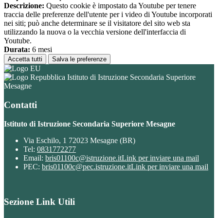
Descrizione:
Questo cookie è impostato da Youtube per tenere
traccia delle preferenze dell'utente per i video di Youtube incorporati
nei siti; può anche determinare se il visitatore del sito web sta
utilizzando la nuova o la vecchia versione dell'interfaccia di
Youtube.
Durata:
6 mesi
Accetta tutti
Salva le preferenze
Istituto di Istruzione Secondaria Superiore
Mesagne
Contatti
Istituto di Istruzione Secondaria Superiore Mesagne
Via Eschilo, 1 72023 Mesagne (BR)
Tel:
0831772277
Email:
bris01100c@istruzione.it
Link per inviare una mail
PEC:
bris01100c@pec.istruzione.it
Link per inviare una mail
Sezione Link Utili