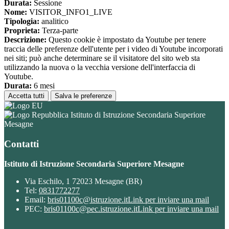
Durata:
Sessione
Nome:
VISITOR_INFO1_LIVE
Tipologia:
analitico
Proprieta:
Terza-parte
Descrizione:
Questo cookie è impostato da Youtube per tenere
traccia delle preferenze dell'utente per i video di Youtube incorporati
nei siti; può anche determinare se il visitatore del sito web sta
utilizzando la nuova o la vecchia versione dell'interfaccia di
Youtube.
Durata:
6 mesi
Accetta tutti
Salva le preferenze
Istituto di Istruzione Secondaria Superiore
Mesagne
Contatti
Istituto di Istruzione Secondaria Superiore Mesagne
Via Eschilo, 1 72023 Mesagne (BR)
Tel:
0831772277
Email:
bris01100c@istruzione.it
Link per inviare una mail
PEC:
bris01100c@pec.istruzione.it
Link per inviare una mail