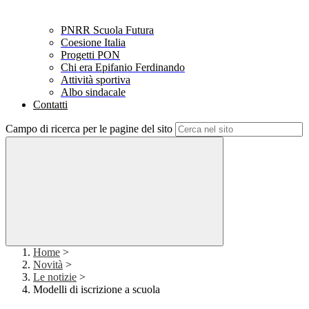
PNRR Scuola Futura
Coesione Italia
Progetti PON
Chi era Epifanio Ferdinando
Attività sportiva
Albo sindacale
Contatti
Campo di ricerca per le pagine del sito
Home
>
Novità
>
Le notizie
>
Modelli di iscrizione a scuola