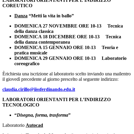
LABORATORI ORIENTANTI
PER L’INDIRIZZO
COREUTICO
Danza
“Metti la vita in ballo”
DOMENICA 27 NOVEMBRE
ORE 10-13
Tecnica
della danza classica
DOMENICA 18 DICEMBRE ORE 10-13
Tecnica
della danza contemporanea
DOMENICA 15 GENNAIO
ORE 10-13
Teoria e
pratica musicale
DOMENICA 29 GENNAIO
ORE 10-13
Laboratorio
coreografico
Èrichiesta una iscrizione al laboratorio scelto inviando una mailentro
il giovedì precedente al giorno prescelto al seguente indirizzo:
claudia.cirillo@iissferdinando.edu.it
LABORATORI ORIENTANTI
PER L’INDIRIZZO
TECNOLOGICO
“
Disegna, forma, trasforma
”
Laboratorio
Autocad