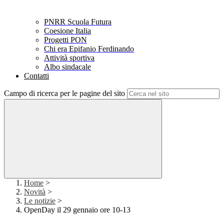
PNRR Scuola Futura
Coesione Italia
Progetti PON
Chi era Epifanio Ferdinando
Attività sportiva
Albo sindacale
Contatti
Campo di ricerca per le pagine del sito
Home
>
Novità
>
Le notizie
>
OpenDay il 29 gennaio ore 10-13