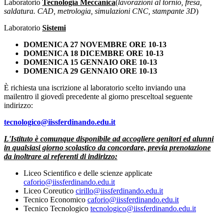
Laboratorio
Tecnologia Meccanica
(
lavorazioni al tornio, fresa,
saldatura. CAD, metrologia, simulazioni CNC, stampante 3D
)
Laboratorio
Sistemi
DOMENICA 27 NOVEMBRE
ORE 10-13
DOMENICA 18 DICEMBRE ORE 10-13
DOMENICA 15 GENNAIO
ORE 10-13
DOMENICA 29 GENNAIO
ORE 10-13
È richiesta una iscrizione al laboratorio scelto inviando una
mailentro il giovedì precedente al giorno presceltoal seguente
indirizzo:
tecnologico@iissferdinando.edu.it
L'Istituto è comunque disponibile ad accogliere genitori ed alunni
in qualsiasi giorno scolastico da concordare, previa prenotazione
da inoltrare ai referenti di indirizzo:
Liceo Scientifico e delle scienze applicate
caforio@iissferdinando.edu.it
Liceo Coreutico
cirillo@iissferdinando.edu.it
Tecnico Economico
caforio@iissferdinando.edu.it
Tecnico Tecnologico
tecnologico@iissferdinando.edu.it