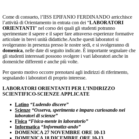
Come di consueto, l’IISS EPIFANIO FERDINANDO arricchisce
l’attività di Orientamento in entrata con dei “
LABORATORI
ORIENTANTI
” nel corso dei quali gli studenti potranno
sperimentare il sapere e il saper fare attraverso esperienze formative
articolate in brevi unità didattiche.Anche questi laboratori si
svolgeranno in presenza presso le nostre sedi, e si svolgeranno di
domenica
, nelle date di seguito indicate. È importante segnalare che
gli studenti interessati possono svolgere i vari laboratori anche in
domeniche differenti e anche più volte.
Per questo motivo occorre prenotarsi agli indirizzi di riferimento,
segnalando i laboratori di proprio interesse.
LABORATORI ORIENTANTI
PER L’INDIRIZZO
SCIENTIFICO-SCIENZE APPLICATE
Latino
“Ludendo discere”
Scienze
“Osserva, sperimenta e impara curiosando nei
laboratori di scienze”
Fisica
“Fisica-mente in laboratorio”
Informatica
“Informatizz-ando”
DOMENICA 27 NOVEMBRE
ORE 10-13
DOMENICA 18 DICEMBRE ORE 10-13