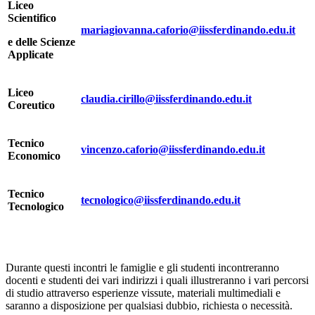
Liceo
Scientifico
mariagiovanna.caforio@iissferdinando.edu.it
e delle Scienze
Applicate
Liceo
claudia.cirillo@iissferdinando.edu.it
Coreutico
Tecnico
vincenzo.caforio@iissferdinando.edu.it
Economico
Tecnico
tecnologico@iissferdinando.edu.it
Tecnologico
Durante questi incontri le famiglie e gli studenti incontreranno
docenti e studenti dei vari indirizzi i quali illustreranno i vari percorsi
di studio attraverso esperienze vissute, materiali multimediali e
saranno a disposizione per qualsiasi dubbio, richiesta o necessità.