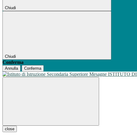
Chiudi
Chiudi
Conferma
Annulla
Conferma
ISTITUTO D
close