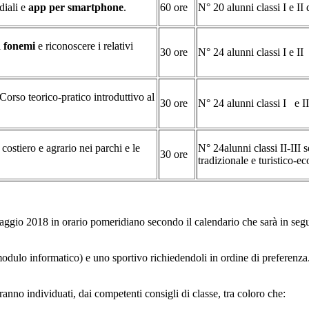
diali e
app per smartphone
.
60 ore
N° 20 alunni classi I e II
i
fonemi
e riconoscere i relativi
30 ore
N° 24 alunni classi I e II
Corso teorico-pratico introduttivo al
30 ore
N° 24 alunni classi I e II
costiero e agrario nei parchi e le
N° 24alunni classi II-III 
30 ore
tradizionale e turistico-e
gio 2018 in orario pomeridiano secondo il calendario che sarà in seguito
odulo informatico) e uno sportivo richiedendoli in ordine di preferenza. S
aranno individuati, dai competenti consigli di classe, tra coloro che: