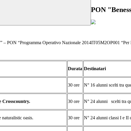
PON "Benesse
T
” – PON “Programma Operativo Nazionale 2014IT05M2OP001 “Per la s
Durata
Destinatari
30 ore
N° 16 alunni scelti tra qu
 Crosscountry.
30 ore
N° 24 alunni scelti tra qu
 naturalistic oasis.
30 ore
N° 24 alunni classi I e II 