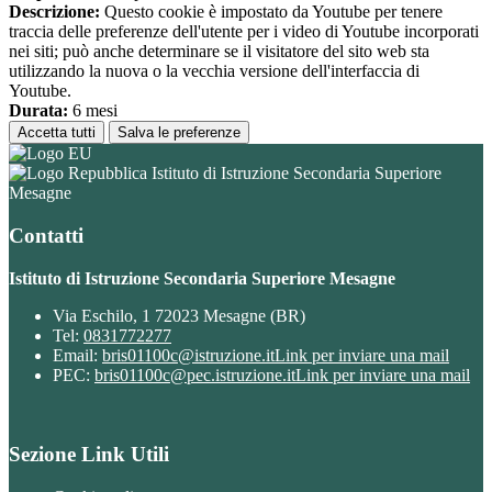
Descrizione:
Questo cookie è impostato da Youtube per tenere
traccia delle preferenze dell'utente per i video di Youtube incorporati
nei siti; può anche determinare se il visitatore del sito web sta
utilizzando la nuova o la vecchia versione dell'interfaccia di
Youtube.
Durata:
6 mesi
Accetta tutti
Salva le preferenze
Istituto di Istruzione Secondaria Superiore
Mesagne
Contatti
Istituto di Istruzione Secondaria Superiore Mesagne
Via Eschilo, 1 72023 Mesagne (BR)
Tel:
0831772277
Email:
bris01100c@istruzione.it
Link per inviare una mail
PEC:
bris01100c@pec.istruzione.it
Link per inviare una mail
Sezione Link Utili