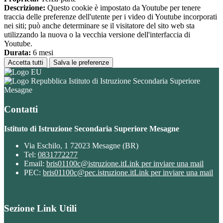
Descrizione:
Questo cookie è impostato da Youtube per tenere
traccia delle preferenze dell'utente per i video di Youtube incorporati
nei siti; può anche determinare se il visitatore del sito web sta
utilizzando la nuova o la vecchia versione dell'interfaccia di
Youtube.
Durata:
6 mesi
Accetta tutti
Salva le preferenze
Istituto di Istruzione Secondaria Superiore
Mesagne
Contatti
Istituto di Istruzione Secondaria Superiore Mesagne
Via Eschilo, 1 72023 Mesagne (BR)
Tel:
0831772277
Email:
bris01100c@istruzione.it
Link per inviare una mail
PEC:
bris01100c@pec.istruzione.it
Link per inviare una mail
Sezione Link Utili