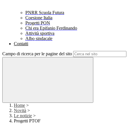
PNRR Scuola Futura
Coesione Italia
Progetti PON
Chi era Epifanio Ferdinando
Attività sportiva
Albo sindacale
Contatti
Campo di ricerca per le pagine del sito
Home
>
Novità
>
Le notizie
>
Progetti PTOF