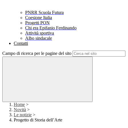
PNRR Scuola Futura
Coesione Italia
Progetti PON
Chi era Epifanio Ferdinando
Attività sportiva
Albo sindacale
Contatti
Campo di ricerca per le pagine del sito
Home
>
Novità
>
Le notizie
>
Progetto di Storia dell’Arte