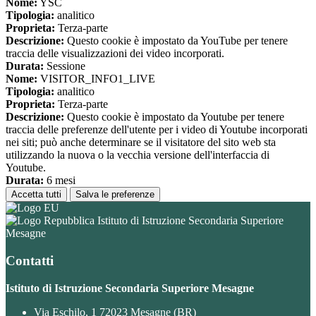
Nome:
YSC
Tipologia:
analitico
Proprieta:
Terza-parte
Descrizione:
Questo cookie è impostato da YouTube per tenere
traccia delle visualizzazioni dei video incorporati.
Durata:
Sessione
Nome:
VISITOR_INFO1_LIVE
Tipologia:
analitico
Proprieta:
Terza-parte
Descrizione:
Questo cookie è impostato da Youtube per tenere
traccia delle preferenze dell'utente per i video di Youtube incorporati
nei siti; può anche determinare se il visitatore del sito web sta
utilizzando la nuova o la vecchia versione dell'interfaccia di
Youtube.
Durata:
6 mesi
Accetta tutti
Salva le preferenze
Istituto di Istruzione Secondaria Superiore
Mesagne
Contatti
Istituto di Istruzione Secondaria Superiore Mesagne
Via Eschilo, 1 72023 Mesagne (BR)