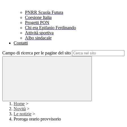
PNRR Scuola Futura
Coesione Italia
Progetti PON
Chi era Epifanio Ferdinando
Attività sportiva
Albo sindacale
Contatti
Campo di ricerca per le pagine del sito
Home
>
Novità
>
Le notizie
>
Proroga orario provvisorio