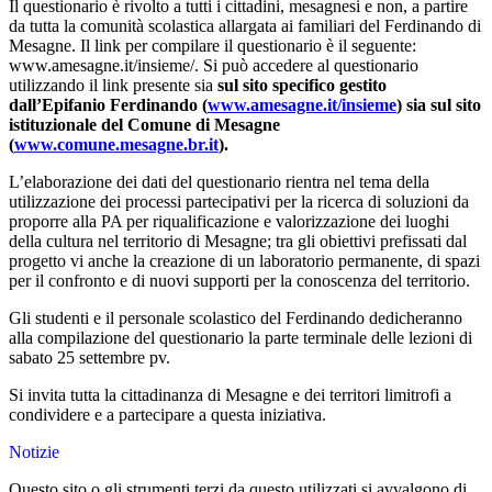
Il questionario è rivolto a tutti i cittadini, mesagnesi e non, a partire
da tutta la comunità scolastica allargata ai familiari del Ferdinando di
Mesagne. Il link per compilare il questionario è il seguente:
www.amesagne.it/insieme/. Si può accedere al questionario
utilizzando il link presente sia
sul sito specifico gestito
dall’Epifanio Ferdinando (
www.amesagne.it/insieme
) sia sul sito
istituzionale del Comune di Mesagne
(
www.comune.mesagne.br.it
).
L’elaborazione dei dati del questionario rientra nel tema della
utilizzazione dei processi partecipativi per la ricerca di soluzioni da
proporre alla PA per riqualificazione e valorizzazione dei luoghi
della cultura nel territorio di Mesagne; tra gli obiettivi prefissati dal
progetto vi anche la creazione di un laboratorio permanente, di spazi
per il confronto e di nuovi supporti per la conoscenza del territorio.
Gli studenti e il personale scolastico del Ferdinando dedicheranno
alla compilazione del questionario la parte terminale delle lezioni di
sabato 25 settembre pv.
Si invita tutta la cittadinanza di Mesagne e dei territori limitrofi a
condividere e a partecipare a questa iniziativa.
Notizie
Questo sito o gli strumenti terzi da questo utilizzati si avvalgono di