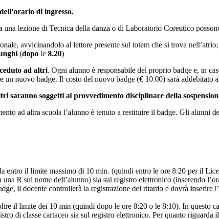
dell’orario di ingresso.
una lezione di Tecnica della danza o di Laboratorio Coreutico possono e
onale, avvicinandolo al lettore presente sul totem che si trova nell’atri
lunghi
(
dopo
le
8.20
)
ceduto ad altri
. Ogni alunno è responsabile del proprio badge e, in c
are un nuovo badge. Il costo del nuovo badge (€ 10.00) sarà addebitato a
ltri saranno soggetti al provvedimento disciplinare della sospensione
mento ad altra scuola l’alunno è tenuto a restituire il badge. Gli alunni d
la entro il limite massimo di 10 min. (quindi entro le ore 8:20 per il Li
on una R sul nome dell’alunno) sia sul registro elettronico (inserendo l’or
badge, il docente controllerà la registrazione del ritardo e dovrà inserire l
oltre il limite dei 10 min (quindi dopo le ore 8:20 o le 8:10). In questo 
istro di classe cartaceo sia sul registro elettronico. Per quanto riguarda i