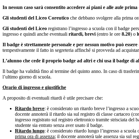
In nessun caso sarà consentito accedere ai piani e alle aule prima 
Gli studenti del Liceo Coreutico
che debbano svolgere alla prima ora 
Gli studenti del Liceo
registrano l’ingresso a scuola con il badge pers
ingresso e quindi anche eventuali
ritardi, brevi
(entro le ore
8.20
) o
Il badge è strettamente personale e per nessun motivo può essere 
tempestivamente il fatto in segreteria affinché si provveda ad acquist
L’alunno che cede il proprio badge ad altri e chi usa il badge di a
Il badge ha validità fino al termine del quinto anno. In caso di trasferi
l’ultimo giorno di scuola.
Orario di ingresso e giustifiche
A proposito di eventuali ritardi è utile precisare che:
Ritardo breve
: è considerato un ritardo breve l’ingresso a scuo
docente annoterà il ritardo sia sul registro di classe cartaceo (c
ingresso registrato sul registro elettronico tramite strisciata del 
studente sia entrato senza aver usato il badge.
Ritardo lungo
: è considerato ritardo lungo l’ingresso a scuola 
prima ora di assenza
; il docente annoterà tale assenza sia sul reg