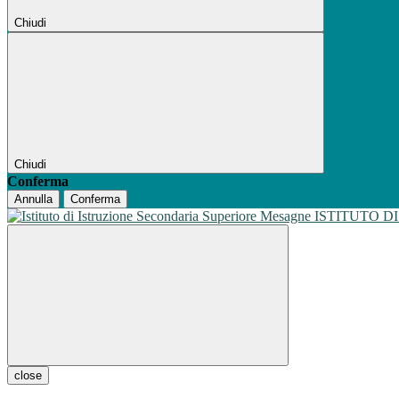
Chiudi
Chiudi
Conferma
Annulla
Conferma
ISTITUTO D
close