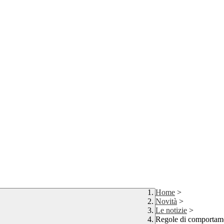
Home
>
Novità
>
Le notizie
>
Regole di comportame