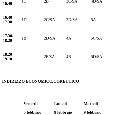
1C
2B
3C/SA
4D/SA
16.40
16.40-
1D
2C/SA
3D/SA
5A
17.30
17.30-
1B
2D/SA
4A
5C/SA
18.20
18.20-
2E/SA
4B
5D/SA
19.10
INDIRIZZO ECONOMICO/COREUTICO
Venerdì
Lunedì
Martedì
5 febbraio
8 febbraio
9 febbraio