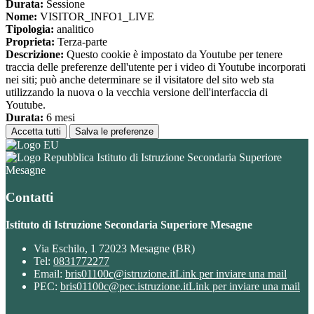
Durata:
Sessione
Nome:
VISITOR_INFO1_LIVE
Tipologia:
analitico
Proprieta:
Terza-parte
Descrizione:
Questo cookie è impostato da Youtube per tenere
traccia delle preferenze dell'utente per i video di Youtube incorporati
nei siti; può anche determinare se il visitatore del sito web sta
utilizzando la nuova o la vecchia versione dell'interfaccia di
Youtube.
Durata:
6 mesi
Accetta tutti
Salva le preferenze
Istituto di Istruzione Secondaria Superiore
Mesagne
Contatti
Istituto di Istruzione Secondaria Superiore Mesagne
Via Eschilo, 1 72023 Mesagne (BR)
Tel:
0831772277
Email:
bris01100c@istruzione.it
Link per inviare una mail
PEC:
bris01100c@pec.istruzione.it
Link per inviare una mail