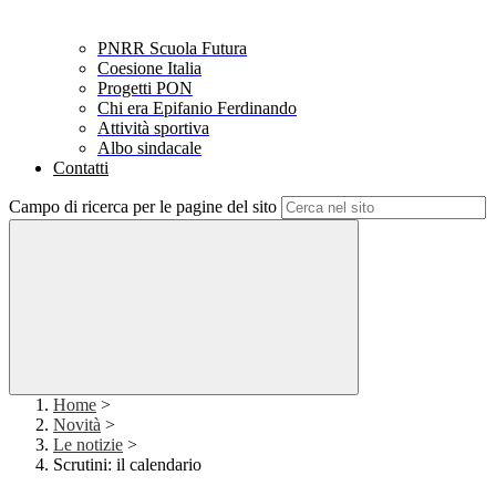
PNRR Scuola Futura
Coesione Italia
Progetti PON
Chi era Epifanio Ferdinando
Attività sportiva
Albo sindacale
Contatti
Campo di ricerca per le pagine del sito
Home
>
Novità
>
Le notizie
>
Scrutini: il calendario