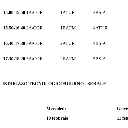
15.00-15.50
1A/COR
1ATUR
3BSIA
15.50-16.40
2A/COR
1BAFM
4ATUR
16.40-17.30
3A/COR
2ATUR
4BSIA
17.30-18.20
5A/COR
2BAFM
5BSIA
INDIRIZZO TECNOLOGICO/DIURNO - SERALE
Mercoledì
Giove
10 febbraio
11 fe