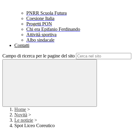
PNRR Scuola Futura
Coesione Italia
Progetti PON
Chi era Epifanio Ferdinando
Attività sportiva
Albo sindacale
Contatti
Campo di ricerca per le pagine del sito
Home
>
Novità
>
Le notizie
>
Spot Liceo Coreutico