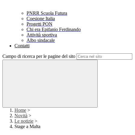
PNRR Scuola Futura
Coesione Italia
Progetti PON
Chi era Epifanio Ferdinando
Attività sportiva
Albo sindacale
Contatti
Campo di ricerca per le pagine del sito
Home
>
Novità
>
Le notizie
>
Stage a Malta