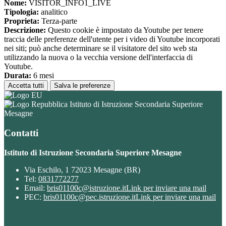
Nome:
VISITOR_INFO1_LIVE
Tipologia:
analitico
Proprieta:
Terza-parte
Descrizione:
Questo cookie è impostato da Youtube per tenere
traccia delle preferenze dell'utente per i video di Youtube incorporati
nei siti; può anche determinare se il visitatore del sito web sta
utilizzando la nuova o la vecchia versione dell'interfaccia di
Youtube.
Durata:
6 mesi
Accetta tutti
Salva le preferenze
Istituto di Istruzione Secondaria Superiore
Mesagne
Contatti
Istituto di Istruzione Secondaria Superiore Mesagne
Via Eschilo, 1 72023 Mesagne (BR)
Tel:
0831772277
Email:
bris01100c@istruzione.it
Link per inviare una mail
PEC:
bris01100c@pec.istruzione.it
Link per inviare una mail