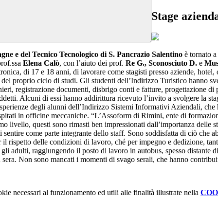
Stage aziend
gne e del Tecnico Tecnologico di S. Pancrazio Salentino
è tornato a
prof.ssa
Elena Calò
, con l’aiuto dei prof.
Re G., Sconosciuto D.
e
Musc
onica, di 17 e 18 anni, di lavorare come stagisti presso aziende, hotel, 
 proprio ciclo di studi. Gli studenti dell’Indirizzo Turistico hanno svolt
ranieri, registrazione documenti, disbrigo conti e fatture, progettazione d
 addetti. Alcuni di essi hanno addirittura ricevuto l’invito a svolgere la s
 esperienze degli alunni dell’Indirizzo Sistemi Informativi Aziendali, che
spitati in officine meccaniche. “L’Assoform di Rimini, ente di formazione
imo livello, questi sono rimasti ben impressionati dall’importanza delle st
atti sentire come parte integrante dello staff. Sono soddisfatta di ciò che
 il rispetto delle condizioni di lavoro, ché per impegno e dedizione, tant
e gli adulti, raggiungendo il posto di lavoro in autobus, spesso distante di
a sera. Non sono mancati i momenti di svago serali, che hanno contribuit
kie necessari al funzionamento ed utili alle finalità illustrate nella
COO