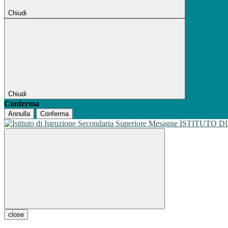
Chiudi
Chiudi
Conferma
Annulla
Conferma
ISTITUTO D
close