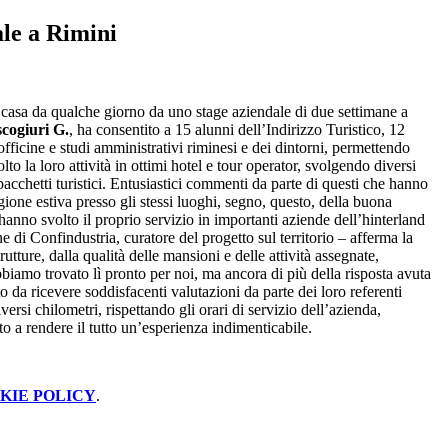
ale a Rimini
 casa da qualche giorno da uno stage aziendale di due settimane a
ogiuri G.
, ha consentito a 15 alunni dell’Indirizzo Turistico, 12
officine e studi amministrativi riminesi e dei dintorni, permettendo
o la loro attività in ottimi hotel e tour operator, svolgendo diversi
i pacchetti turistici. Entusiastici commenti da parte di questi che hanno
tagione estiva presso gli stessi luoghi, segno, questo, della buona
 hanno svolto il proprio servizio in importanti aziende dell’hinterland
 di Confindustria, curatore del progetto sul territorio – afferma la
rutture, dalla qualità delle mansioni e delle attività assegnate,
 abbiamo trovato lì pronto per noi, ma ancora di più della risposta avuta
o da ricevere soddisfacenti valutazioni da parte dei loro referenti
versi chilometri, rispettando gli orari di servizio dell’azienda,
o a rendere il tutto un’esperienza indimenticabile.
KIE POLICY
.