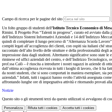
Campo di ricerca per le pagine del sito
Un folto gruppo di studenti dell
’Istituto Tecnico Economico di Mesa
Rimini. Il Progetto Pon “Talenti in progress”, curato ed avviato dalla 
dell’Indirizzo Sistemi Informativi Aziendali e 14 dell’Indirizzo Meccatr
quindi di completare il lungo percorso di “Alternanza Scuola Lavoro” del
compiti legati all’accoglienza dei clienti, con ospiti sia italiani ché st
raccontato dell’alto livello delle strutture e della professionalità degli
impressione data dagli studenti. Altrettanto significative sono state le
riminese ed uffici aziendali del centro, e dell’Indirizzo Tecnologico, o
prof.ssa Calò – è riuscita a introdurre i nostri ragazzi in aziende di ott
dall’ottima accoglienza ricevuta in tutti i luoghi di lavoro, che li ha f
da nostri studenti, che si sono comportati in maniera esemplare, sia per
aziendali.” Infatti, tutti i ragazzi hanno svolto l’attività assegnata com
affrontando lunghe ore di impegnativa attività e ritornando provati all
Notizie
Questo sito o gli strumenti terzi da questo utilizzati si avvalgono di coo
Personalizza
Rifiuta tutti
i cookies
Accetta tutti
i cookies