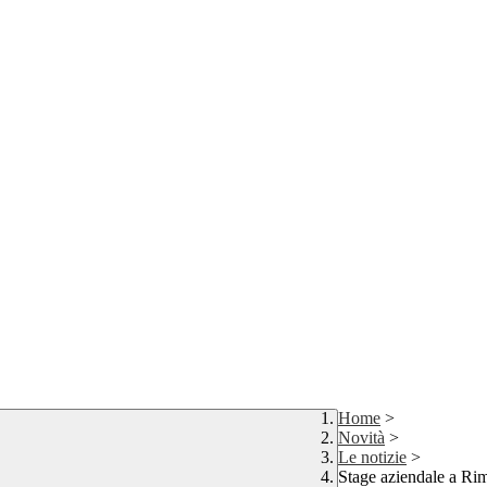
Home
>
Novità
>
Le notizie
>
Stage aziendale a Rim